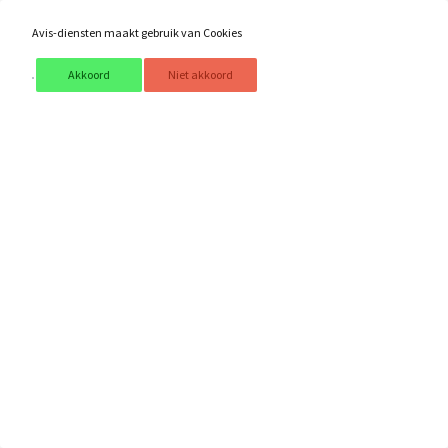
Lees meer
Avis-diensten maakt gebruik van Cookies
Akkoord
Niet akkoord
Avis Diensten
|
Rietheuvel 13 | 4251 DN Werkendam |
T 06 - 29 01 89 71 | E
info@avis-diensten.nl
|
Ontwerp & CMS *
Invato