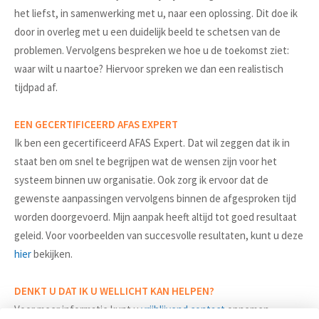
het liefst, in samenwerking met u, naar een oplossing. Dit doe ik
door in overleg met u een duidelijk beeld te schetsen van de
problemen. Vervolgens bespreken we hoe u de toekomst ziet:
waar wilt u naartoe? Hiervoor spreken we dan een realistisch
tijdpad af.
EEN GECERTIFICEERD AFAS EXPERT
Ik ben een gecertificeerd AFAS Expert. Dat wil zeggen dat ik in
staat ben om snel te begrijpen wat de wensen zijn voor het
systeem binnen uw organisatie. Ook zorg ik ervoor dat de
gewenste aanpassingen vervolgens binnen de afgesproken tijd
worden doorgevoerd. Mijn aanpak heeft altijd tot goed resultaat
geleid. Voor voorbeelden van succesvolle resultaten, kunt u deze
hier
bekijken.
DENKT U DAT IK U WELLICHT KAN HELPEN?
Voor meer informatie kunt u
vrijblijvend contact
opnemen,